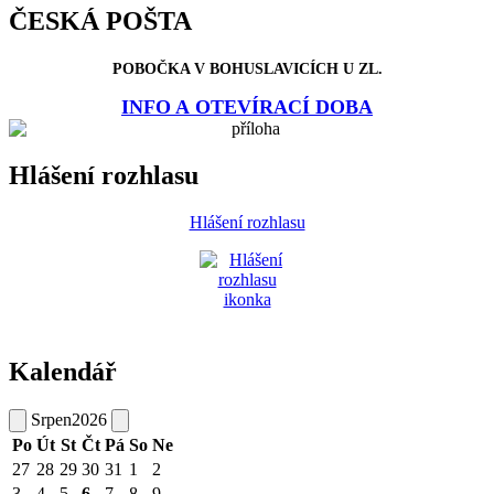
ČESKÁ POŠTA
POBOČKA V BOHUSLAVICÍCH U ZL.
INFO A OTEVÍRACÍ DOBA
Hlášení rozhlasu
Hlášení rozhlasu
Kalendář
Srpen
2026
Po
Út
St
Čt
Pá
So
Ne
27
28
29
30
31
1
2
3
4
5
6
7
8
9