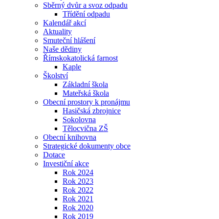
Sběrný dvůr a svoz odpadu
Třídění odpadu
Kalendář akcí
Aktuality
Smuteční hlášení
Naše dědiny
Římskokatolická farnost
Kaple
Školství
Základní škola
Mateřská škola
Obecní prostory k pronájmu
Hasičská zbrojnice
Sokolovna
Tělocvična ZŠ
Obecní knihovna
Strategické dokumenty obce
Dotace
Investiční akce
Rok 2024
Rok 2023
Rok 2022
Rok 2021
Rok 2020
Rok 2019