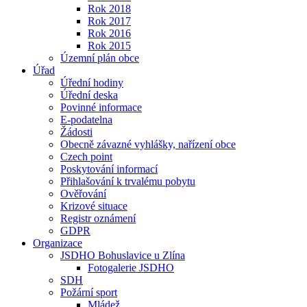
Rok 2018
Rok 2017
Rok 2016
Rok 2015
Územní plán obce
Úřad
Úřední hodiny
Úřední deska
Povinné informace
E-podatelna
Žádosti
Obecně závazné vyhlášky, nařízení obce
Czech point
Poskytování informací
Přihlašování k trvalému pobytu
Ověřování
Krizové situace
Registr oznámení
GDPR
Organizace
JSDHO Bohuslavice u Zlína
Fotogalerie JSDHO
SDH
Požární sport
Mládež