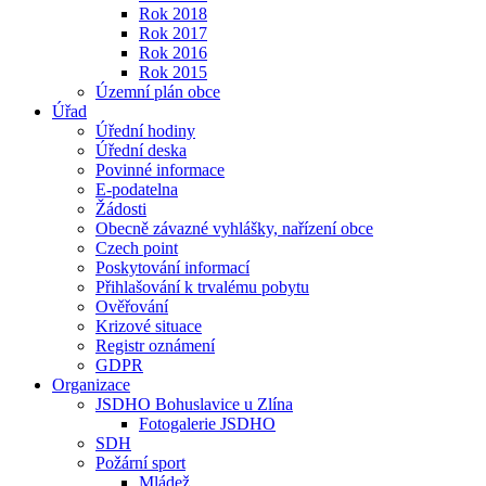
Rok 2018
Rok 2017
Rok 2016
Rok 2015
Územní plán obce
Úřad
Úřední hodiny
Úřední deska
Povinné informace
E-podatelna
Žádosti
Obecně závazné vyhlášky, nařízení obce
Czech point
Poskytování informací
Přihlašování k trvalému pobytu
Ověřování
Krizové situace
Registr oznámení
GDPR
Organizace
JSDHO Bohuslavice u Zlína
Fotogalerie JSDHO
SDH
Požární sport
Mládež