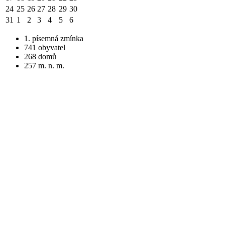
24
25
26
27
28
29
30
31
1
2
3
4
5
6
1. písemná zmínka
741 obyvatel
268 domů
257 m. n. m.