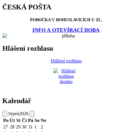
ČESKÁ POŠTA
POBOČKA V BOHUSLAVICÍCH U ZL.
INFO A OTEVÍRACÍ DOBA
Hlášení rozhlasu
Hlášení rozhlasu
Kalendář
Srpen
2026
Po
Út
St
Čt
Pá
So
Ne
27
28
29
30
31
1
2