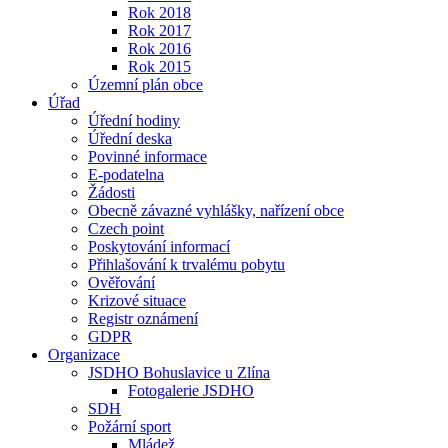
Rok 2018
Rok 2017
Rok 2016
Rok 2015
Územní plán obce
Úřad
Úřední hodiny
Úřední deska
Povinné informace
E-podatelna
Žádosti
Obecně závazné vyhlášky, nařízení obce
Czech point
Poskytování informací
Přihlašování k trvalému pobytu
Ověřování
Krizové situace
Registr oznámení
GDPR
Organizace
JSDHO Bohuslavice u Zlína
Fotogalerie JSDHO
SDH
Požární sport
Mládež