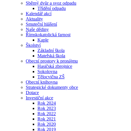
Sběrný dvůr a svoz odpadu
Třídění odpadu
Kalendář akcí
Aktuality
Smuteční hlášení
Naše dědiny
Římskokatolická farnost
Kaple
Školství
Základní škola
Mateřská škola
Obecní prostory k pronájmu
Hasičská zbrojnice
Sokolovna
Tělocvična ZŠ
Obecní knihovna
Strategické dokumenty obce
Dotace
Investiční akce
Rok 2024
Rok 2023
Rok 2022
Rok 2021
Rok 2020
Rok 2019