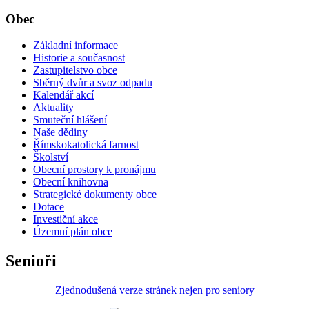
Obec
Základní informace
Historie a současnost
Zastupitelstvo obce
Sběrný dvůr a svoz odpadu
Kalendář akcí
Aktuality
Smuteční hlášení
Naše dědiny
Římskokatolická farnost
Školství
Obecní prostory k pronájmu
Obecní knihovna
Strategické dokumenty obce
Dotace
Investiční akce
Územní plán obce
Senioři
Zjednodušená verze stránek nejen pro seniory