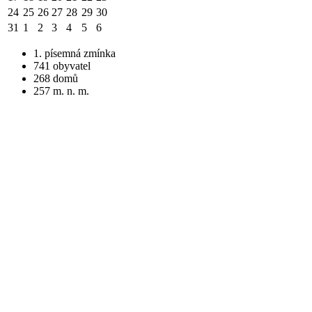
24
25
26
27
28
29
30
31
1
2
3
4
5
6
1. písemná zmínka
741 obyvatel
268 domů
257 m. n. m.