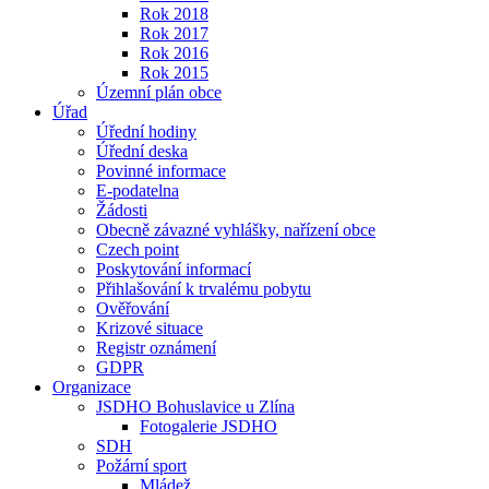
Rok 2018
Rok 2017
Rok 2016
Rok 2015
Územní plán obce
Úřad
Úřední hodiny
Úřední deska
Povinné informace
E-podatelna
Žádosti
Obecně závazné vyhlášky, nařízení obce
Czech point
Poskytování informací
Přihlašování k trvalému pobytu
Ověřování
Krizové situace
Registr oznámení
GDPR
Organizace
JSDHO Bohuslavice u Zlína
Fotogalerie JSDHO
SDH
Požární sport
Mládež