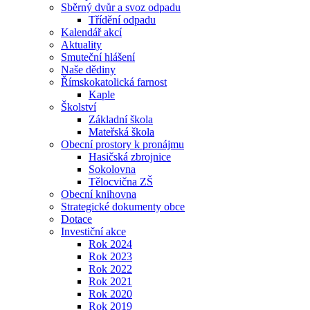
Sběrný dvůr a svoz odpadu
Třídění odpadu
Kalendář akcí
Aktuality
Smuteční hlášení
Naše dědiny
Římskokatolická farnost
Kaple
Školství
Základní škola
Mateřská škola
Obecní prostory k pronájmu
Hasičská zbrojnice
Sokolovna
Tělocvična ZŠ
Obecní knihovna
Strategické dokumenty obce
Dotace
Investiční akce
Rok 2024
Rok 2023
Rok 2022
Rok 2021
Rok 2020
Rok 2019