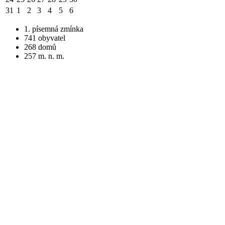
31
1
2
3
4
5
6
1. písemná zmínka
741 obyvatel
268 domů
257 m. n. m.