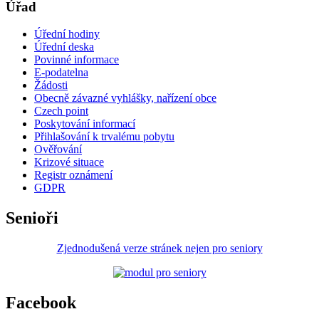
Úřad
Úřední hodiny
Úřední deska
Povinné informace
E-podatelna
Žádosti
Obecně závazné vyhlášky, nařízení obce
Czech point
Poskytování informací
Přihlašování k trvalému pobytu
Ověřování
Krizové situace
Registr oznámení
GDPR
Senioři
Zjednodušená verze stránek nejen pro seniory
Facebook