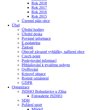
Rok 2018
Rok 2017
Rok 2016
Rok 2015
Územní plán obce
Úřad
Úřední hodiny
Úřední deska
Povinné informace
E-podatelna
Žádosti
Obecně závazné vyhlášky, nařízení obce
Czech point
Poskytování informací
Přihlašování k trvalému pobytu
Ověřování
Krizové situace
Registr oznámení
GDPR
Organizace
JSDHO Bohuslavice u Zlína
Fotogalerie JSDHO
SDH
Požární sport
Mládež