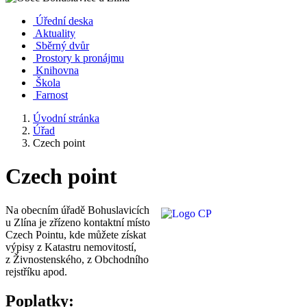
Úřední deska
Aktuality
Sběrný dvůr
Prostory k pronájmu
Knihovna
Škola
Farnost
Úvodní stránka
Úřad
Czech point
Czech point
Na obecním úřadě Bohuslavicích
u Zlína je zřízeno kontaktní místo
Czech Pointu, kde můžete získat
výpisy z Katastru nemovitostí,
z Živnostenského, z Obchodního
rejstříku apod.
Poplatky: