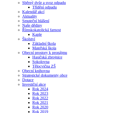
Sběrný dvůr a svoz odpadu
Třídění odpadu
Kalendář akcí
Aktuality
Smuteční hlášení
Naše dědiny
Římskokatolická farnost
Kaple
Školství
Základní škola
Mateřská škola
Obecní prostory k pronájmu
Hasičská zbrojnice
Sokolovna
Tělocvična ZŠ
Obecní knihovna
Strategické dokumenty obce
Dotace
Investiční akce
Rok 2024
Rok 2023
Rok 2022
Rok 2021
Rok 2020
Rok 2019