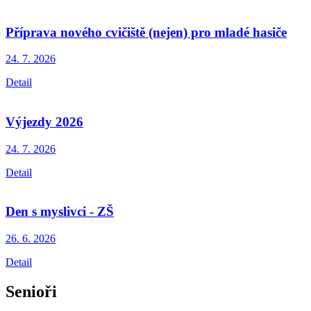
Příprava nového cvičiště (nejen) pro mladé hasiče
24. 7.
2026
Detail
Výjezdy 2026
24. 7.
2026
Detail
Den s myslivci - ZŠ
26. 6.
2026
Detail
Senioři