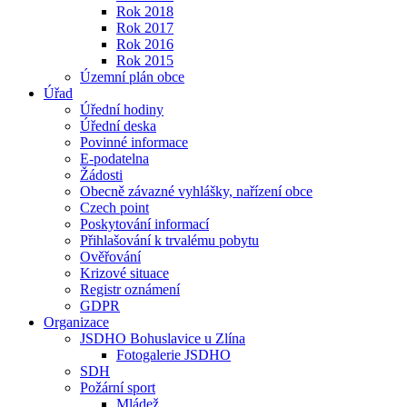
Rok 2018
Rok 2017
Rok 2016
Rok 2015
Územní plán obce
Úřad
Úřední hodiny
Úřední deska
Povinné informace
E-podatelna
Žádosti
Obecně závazné vyhlášky, nařízení obce
Czech point
Poskytování informací
Přihlašování k trvalému pobytu
Ověřování
Krizové situace
Registr oznámení
GDPR
Organizace
JSDHO Bohuslavice u Zlína
Fotogalerie JSDHO
SDH
Požární sport
Mládež