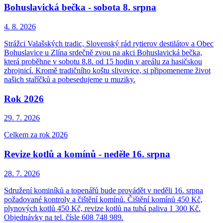
Bohuslavická bečka - sobota 8. srpna
4. 8.
2026
Strážci Valašských tradic, Slovenský rád rytierov destilátov a Obec
Bohuslavice u Zlína srdečně zvou na akci Bohuslavická bečka,
která proběhne v sobotu 8.8. od 15 hodin v areálu za hasičskou
zbrojnicí. Kromě tradičního koštu slivovice, si připomeneme život
našich staříčků a pobesedujeme u muziky.
Rok 2026
29. 7.
2026
Celkem za rok 2026
Revize kotlů a komínů - neděle 16. srpna
28. 7.
2026
Sdružení kominíků a topenářů bude provádět v neděli 16. srpna
požadované kontroly a čištění komínů. Čištění komínů 450 Kč,
plynových kotlů 450 Kč, revize kotlů na tuhá paliva 1 300 Kč.
Objednávky na tel. čísle 608 748 989.