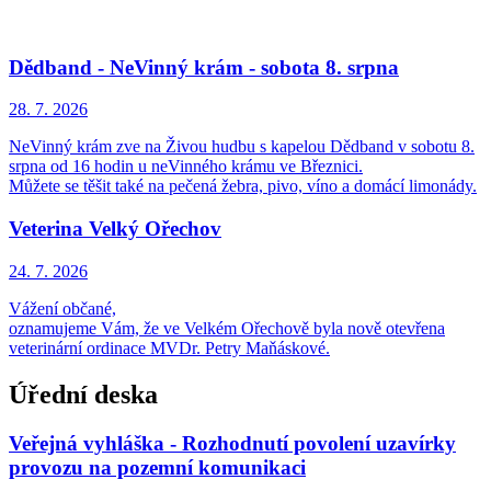
Dědband - NeVinný krám - sobota 8. srpna
28. 7.
2026
NeVinný krám zve na Živou hudbu s kapelou Dědband v sobotu 8.
srpna od 16 hodin u neVinného krámu ve Březnici.
Můžete se těšit také na pečená žebra, pivo, víno a domácí limonády.
Veterina Velký Ořechov
24. 7.
2026
Vážení občané,
oznamujeme Vám, že ve Velkém Ořechově byla nově otevřena
veterinární ordinace MVDr. Petry Maňáskové.
Úřední deska
Veřejná vyhláška - Rozhodnutí povolení uzavírky
provozu na pozemní komunikaci