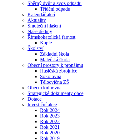
Sběrný dvůr a svoz odpadu
Třídění odpadu
Kalendář akcí
Aktuality
Smuteční hlášení
Naše dědiny
Římskokatolická farnost
Kaple
Školství
Základní škola
Mateřská škola
Obecní prostory k pronájmu
Hasičská zbrojnice
Sokolovna
Tělocvična ZŠ
Obecní knihovna
Strategické dokumenty obce
Dotace
Investiční akce
Rok 2024
Rok 2023
Rok 2022
Rok 2021
Rok 2020
Rok 2019