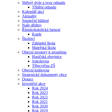
Sběrný dvůr a svoz odpadu
Třídění odpadu
Kalendář akcí
Aktuality
Smuteční hlášení
Naše dědiny
Římskokatolická farnost
Kaple
Školství
Základní škola
Mateřská škola
Obecní prostory k pronájmu
Hasičská zbrojnice
Sokolovna
Tělocvična ZŠ
Obecní knihovna
Strategické dokumenty obce
Dotace
Investiční akce
Rok 2024
Rok 2023
Rok 2022
Rok 2021
Rok 2020
Rok 2019