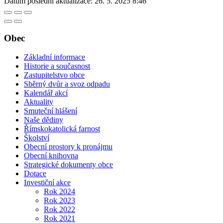
Datum poslední aktualizace:
26. 5. 2025 8:46
Obec
Základní informace
Historie a současnost
Zastupitelstvo obce
Sběrný dvůr a svoz odpadu
Kalendář akcí
Aktuality
Smuteční hlášení
Naše dědiny
Římskokatolická farnost
Školství
Obecní prostory k pronájmu
Obecní knihovna
Strategické dokumenty obce
Dotace
Investiční akce
Rok 2024
Rok 2023
Rok 2022
Rok 2021