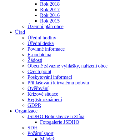
Rok 2018
Rok 2017
Rok 2016
Rok 2015
Územní plán obce
Úřad
Úřední hodiny
Úřední deska
Povinné informace
E-podatelna
Žádosti
Obecně závazné vyhlášky, nařízení obce
Czech point
Poskytování informací
Přihlašování k trvalému pobytu
Ověřování
Krizové situace
Registr oznámení
GDPR
Organizace
JSDHO Bohuslavice u Zlína
Fotogalerie JSDHO
SDH
Požární sport
Mládež