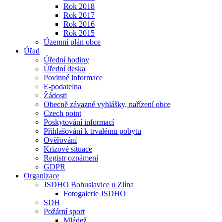
Rok 2018
Rok 2017
Rok 2016
Rok 2015
Územní plán obce
Úřad
Úřední hodiny
Úřední deska
Povinné informace
E-podatelna
Žádosti
Obecně závazné vyhlášky, nařízení obce
Czech point
Poskytování informací
Přihlašování k trvalému pobytu
Ověřování
Krizové situace
Registr oznámení
GDPR
Organizace
JSDHO Bohuslavice u Zlína
Fotogalerie JSDHO
SDH
Požární sport
Mládež