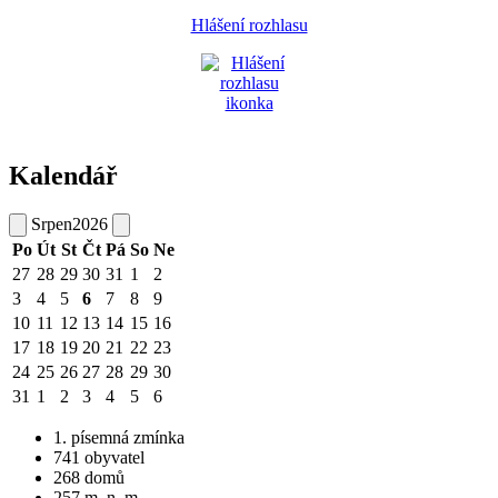
Hlášení rozhlasu
Kalendář
Srpen
2026
Po
Út
St
Čt
Pá
So
Ne
27
28
29
30
31
1
2
3
4
5
6
7
8
9
10
11
12
13
14
15
16
17
18
19
20
21
22
23
24
25
26
27
28
29
30
31
1
2
3
4
5
6
1. písemná zmínka
741 obyvatel
268 domů
257 m. n. m.