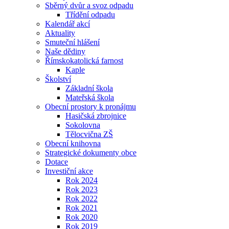
Sběrný dvůr a svoz odpadu
Třídění odpadu
Kalendář akcí
Aktuality
Smuteční hlášení
Naše dědiny
Římskokatolická farnost
Kaple
Školství
Základní škola
Mateřská škola
Obecní prostory k pronájmu
Hasičská zbrojnice
Sokolovna
Tělocvična ZŠ
Obecní knihovna
Strategické dokumenty obce
Dotace
Investiční akce
Rok 2024
Rok 2023
Rok 2022
Rok 2021
Rok 2020
Rok 2019