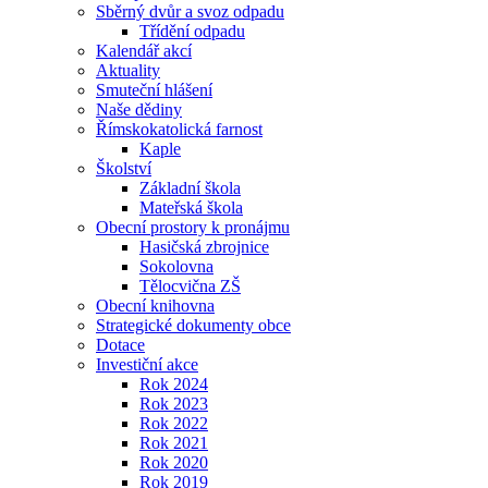
Sběrný dvůr a svoz odpadu
Třídění odpadu
Kalendář akcí
Aktuality
Smuteční hlášení
Naše dědiny
Římskokatolická farnost
Kaple
Školství
Základní škola
Mateřská škola
Obecní prostory k pronájmu
Hasičská zbrojnice
Sokolovna
Tělocvična ZŠ
Obecní knihovna
Strategické dokumenty obce
Dotace
Investiční akce
Rok 2024
Rok 2023
Rok 2022
Rok 2021
Rok 2020
Rok 2019