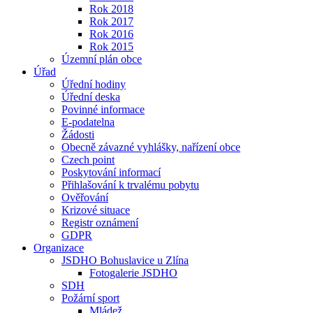
Rok 2018
Rok 2017
Rok 2016
Rok 2015
Územní plán obce
Úřad
Úřední hodiny
Úřední deska
Povinné informace
E-podatelna
Žádosti
Obecně závazné vyhlášky, nařízení obce
Czech point
Poskytování informací
Přihlašování k trvalému pobytu
Ověřování
Krizové situace
Registr oznámení
GDPR
Organizace
JSDHO Bohuslavice u Zlína
Fotogalerie JSDHO
SDH
Požární sport
Mládež