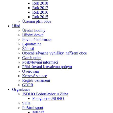
Rok 2018
Rok 2017
Rok 2016
Rok 2015
Územní plán obce
Úřad
Úřední hodiny
Úřední deska
Povinné informace
E-podatelna
Žádosti
Obecně závazné vyhlášky, nařízení obce
Czech point
Poskytování informací
Přihlašování k trvalému pobytu
Ověřování
Krizové situace
Registr oznámení
GDPR
Organizace
JSDHO Bohuslavice u Zlína
Fotogalerie JSDHO
SDH
Požární sport
Mládež