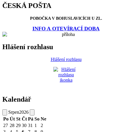
ČESKÁ POŠTA
POBOČKA V BOHUSLAVICÍCH U ZL.
INFO A OTEVÍRACÍ DOBA
Hlášení rozhlasu
Hlášení rozhlasu
Kalendář
Srpen
2026
Po
Út
St
Čt
Pá
So
Ne
27
28
29
30
31
1
2
3
4
5
6
7
8
9