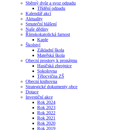
Sběrný dvůr a svoz odpadu
Třídění odpadu
Kalendář akcí
Aktuality
Smuteční hlášení
Naše dědiny
Římskokatolická farnost
Kaple
Školství
Základní škola
Mateřská škola
Obecní prostory k pronájmu
Hasičská zbrojnice
Sokolovna
Tělocvična ZŠ
Obecní knihovna
Strategické dokumenty obce
Dotace
Investiční akce
Rok 2024
Rok 2023
Rok 2022
Rok 2021
Rok 2020
Rok 2019