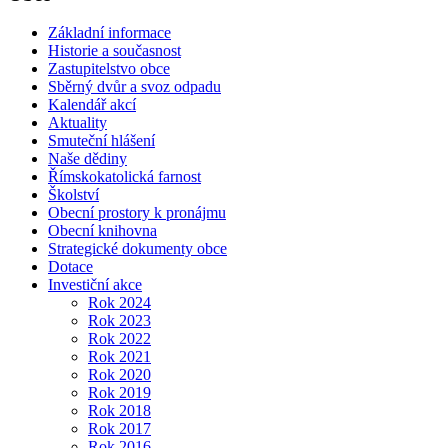
Základní informace
Historie a současnost
Zastupitelstvo obce
Sběrný dvůr a svoz odpadu
Kalendář akcí
Aktuality
Smuteční hlášení
Naše dědiny
Římskokatolická farnost
Školství
Obecní prostory k pronájmu
Obecní knihovna
Strategické dokumenty obce
Dotace
Investiční akce
Rok 2024
Rok 2023
Rok 2022
Rok 2021
Rok 2020
Rok 2019
Rok 2018
Rok 2017
Rok 2016