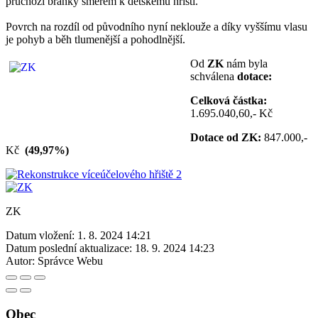
průchozí branky směrem k dětskému hřišti.
Povrch na rozdíl od původního nyní neklouže a díky vyššímu vlasu
je pohyb a běh tlumenější a pohodlnější.
Od
ZK
nám byla
schválena
dotace:
Celková částka:
1.695.040,60,- Kč
Dotace od ZK:
847.000,-
Kč
(49,97%)
ZK
Datum vložení:
1. 8. 2024 14:21
Datum poslední aktualizace:
18. 9. 2024 14:23
Autor:
Správce Webu
Obec