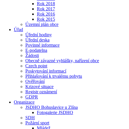
Rok 2018
Rok 2017
Rok 2016
Rok 2015
Územní plán obce
Úřad
Úřední hodiny
Úřední deska
Povinné informace
E-podatelna
Žádosti
Obecně závazné vyhlášky, nařízení obce
Czech point
Poskytování informací
Přihlašování k trvalému pobytu
Ověřování
Krizové situace
Registr oznámení
GDPR
Organizace
JSDHO Bohuslavice u Zlína
Fotogalerie JSDHO
SDH
Požární sport
Mládež