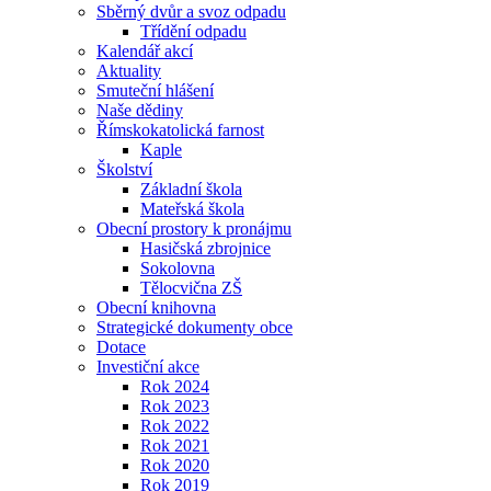
Sběrný dvůr a svoz odpadu
Třídění odpadu
Kalendář akcí
Aktuality
Smuteční hlášení
Naše dědiny
Římskokatolická farnost
Kaple
Školství
Základní škola
Mateřská škola
Obecní prostory k pronájmu
Hasičská zbrojnice
Sokolovna
Tělocvična ZŠ
Obecní knihovna
Strategické dokumenty obce
Dotace
Investiční akce
Rok 2024
Rok 2023
Rok 2022
Rok 2021
Rok 2020
Rok 2019