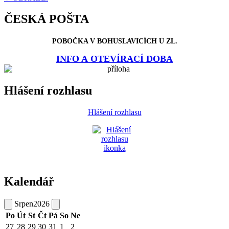
ČESKÁ POŠTA
POBOČKA V BOHUSLAVICÍCH U ZL.
INFO A OTEVÍRACÍ DOBA
Hlášení rozhlasu
Hlášení rozhlasu
Kalendář
Srpen
2026
Po
Út
St
Čt
Pá
So
Ne
27
28
29
30
31
1
2