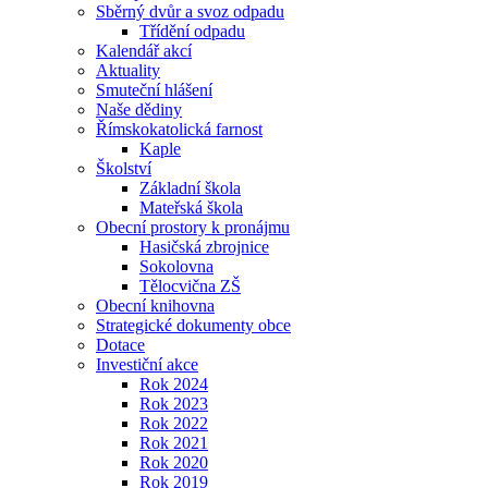
Sběrný dvůr a svoz odpadu
Třídění odpadu
Kalendář akcí
Aktuality
Smuteční hlášení
Naše dědiny
Římskokatolická farnost
Kaple
Školství
Základní škola
Mateřská škola
Obecní prostory k pronájmu
Hasičská zbrojnice
Sokolovna
Tělocvična ZŠ
Obecní knihovna
Strategické dokumenty obce
Dotace
Investiční akce
Rok 2024
Rok 2023
Rok 2022
Rok 2021
Rok 2020
Rok 2019