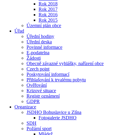
Rok 2018
Rok 2017
Rok 2016
Rok 2015
Územní plán obce
Úřad
Úřední hodiny
Úřední deska
Povinné informace
E-podatelna
Žádosti
Obecně závazné vyhlášky, nařízení obce
Czech point
Poskytování informací
Přihlašování k trvalému pobytu
Ověřování
Krizové situace
Registr oznámení
GDPR
Organizace
JSDHO Bohuslavice u Zlína
Fotogalerie JSDHO
SDH
Požární sport
Mládež